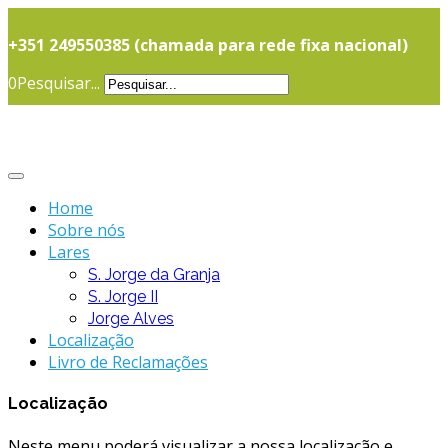
+351 249550385 (chamada para rede fixa nacional)
0
Pesquisar...
Home
Sobre nós
Lares
S. Jorge da Granja
S. Jorge II
Jorge Alves
Localização
Livro de Reclamações
Localização
Neste menu poderá visualizar a nossa localização e